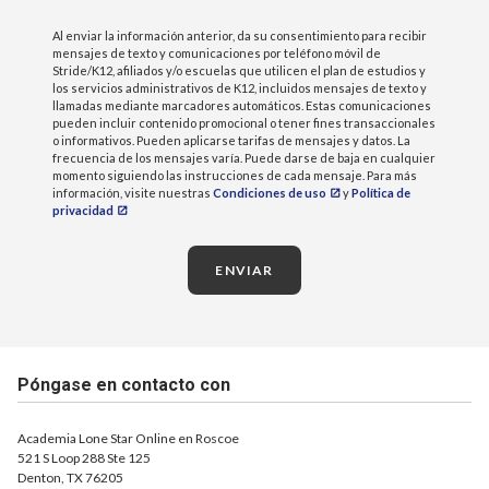
Al enviar la información anterior, da su consentimiento para recibir
mensajes de texto y comunicaciones por teléfono móvil de
Stride/K12, afiliados y/o escuelas que utilicen el plan de estudios y
los servicios administrativos de K12, incluidos mensajes de texto y
llamadas mediante marcadores automáticos. Estas comunicaciones
pueden incluir contenido promocional o tener fines transaccionales
o informativos. Pueden aplicarse tarifas de mensajes y datos. La
frecuencia de los mensajes varía. Puede darse de baja en cualquier
momento siguiendo las instrucciones de cada mensaje. Para más
información, visite nuestras
Condiciones de uso
y
Política de
privacidad
ENVIAR
Póngase en contacto con
Academia Lone Star Online en Roscoe
521 S Loop 288 Ste 125
Denton, TX 76205