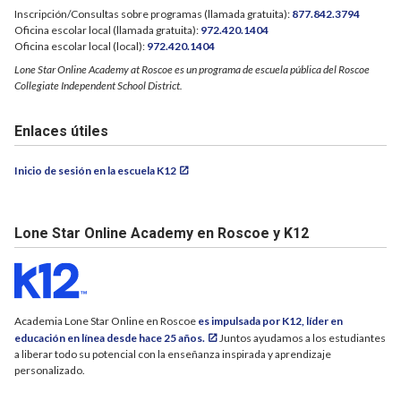
Inscripción/Consultas sobre programas (llamada gratuita):
877.842.3794
Oficina escolar local (llamada gratuita):
972.420.1404
Oficina escolar local (local):
972.420.1404
Lone Star Online Academy at Roscoe es un programa de escuela pública del Roscoe
Collegiate Independent School District.
Enlaces útiles
Inicio de sesión en la escuela K12
Lone Star Online Academy en Roscoe y K12
Academia Lone Star Online en Roscoe
es impulsada por K12, líder en
educación en línea desde hace 25 años.
Juntos ayudamos a los estudiantes
a liberar todo su potencial con la enseñanza inspirada y aprendizaje
personalizado.